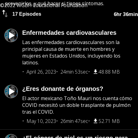
prevenirlos, y qué hacer si tienes síntomas.
©2022 WGBH Educational Foundation
6hr 36min
17 Episodes
Enfermedades cardiovasculares
Las enfermedades cardiovasculares son la
principal causa de muerte en hombres y
mujeres en Estados Unidos, incluyendo los
latinos.
April 26, 2023
24min 53sec
48.88 MB
¿Eres donante de órganos?
El actor mexicano Toño Mauri nos cuenta cómo
COVID necesitó un doble trasplante de pulmón
tras el COVID.
May 10, 2023
26min 47sec
52.71 MB